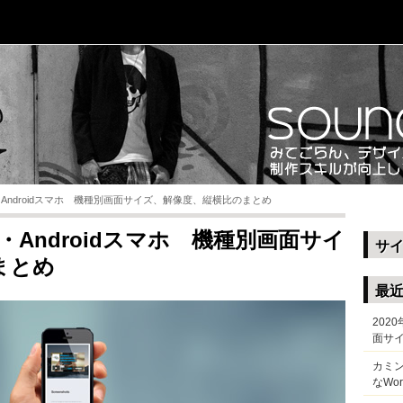
ne・Androidスマホ 機種別画面サイズ、解像度、縦横比のまとめ
ne・Androidスマホ 機種別画面サイ
サ
まとめ
最
202
面サ
カミ
なWo