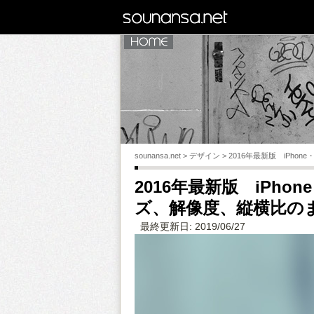
sounansa.net
HOME
sounansa.net
sounansa.net
>
デザイン
>
2016年最新版 iPho
2016年最新版 iPho
ズ、解像度、縦横比の
最終更新日: 2019/06/27