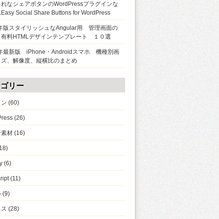
れなシェアボタンのWordPressプラグインな
sy Social Share Buttons for WordPress
9年版スタイリッシュなAngular用 管理画面の
＆有料HTMLデザインテンプレート １０選
8年最新版 iPhone・Androidスマホ 機種別画
イズ、解像度、縦横比のまとめ
テゴリー
イン
(60)
ress
(26)
ー素材
(16)
18)
y
(6)
ript
(11)
ル
(9)
ネス
(28)