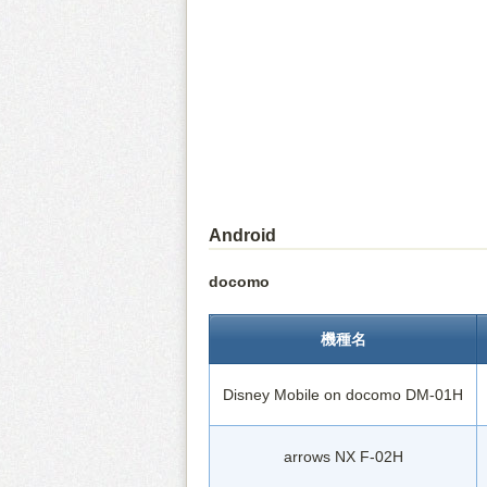
Android
docomo
機種名
Disney Mobile on docomo DM-01H
arrows NX F-02H