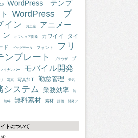
WordPress テンプ
10
WordPress プ
ート
グイン
アニメー
お土産
ョン
カワイイ
タイ
オフショア開発
フリ
ード
フォント
ビッグデータ
テンプレート
ブ
ブラウザ
モバイル開発
マイナンバー
勤怠管理
写真加工
リ
写真
天気
務システム
業務効率
気
無料素材
素材
無料
評価
開発ツ
サイトについて
MAP