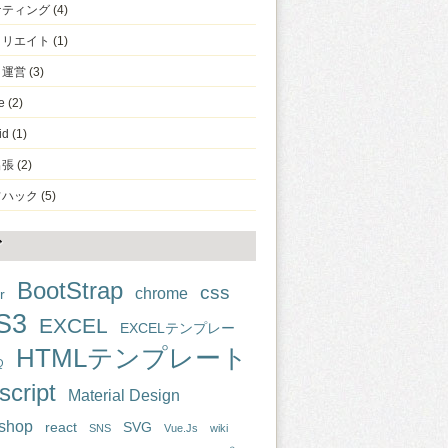
ケティング
(4)
ィリエイト
(1)
ト運営
(3)
e
(2)
id
(1)
出張
(2)
フハック
(5)
グ
BootStrap
css
chrome
r
S3
EXCEL
EXCELテンプレー
HTMLテンプレート
Q
script
Material Design
shop
react
SVG
SNS
Vue.Js
wiki