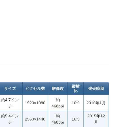
縦横
サイズ
ピクセル数
解像度
発売時期
比
約4.7イン
約
1920×1080
16:9
2016年1月
チ
468ppi
約5.4イン
約
2015年12
2560×1440
16:9
チ
468ppi
月