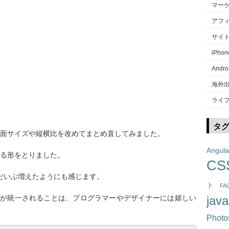
マー
アフ
サイ
iPhon
Andro
海外
ライ
タ
画面サイズや縦横比を改めてまとめ直してみました。
Angula
る形をとりました。
CS
はだいぶ増えたようにも感じます。
ト
FA
が統一されることは、プログラマーやデザイナーには嬉しい
java
Photo