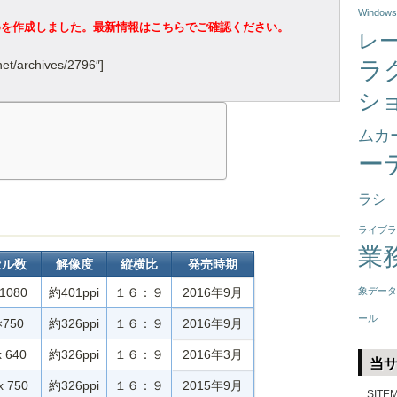
Windows
まとめを作成しました。最新情報はこちらでご確認ください。
レ
ラ
net/archives/2796″]
シ
ムカ
ー
ラシ
ライブラ
業
セル数
解像度
縦横比
発売時期
1080
約401ppi
１６：９
2016年9月
象データ
ール
×750
約326ppi
１６：９
2016年9月
x 640
約326ppi
１６：９
2016年3月
当
x 750
約326ppi
１６：９
2015年9月
SITE