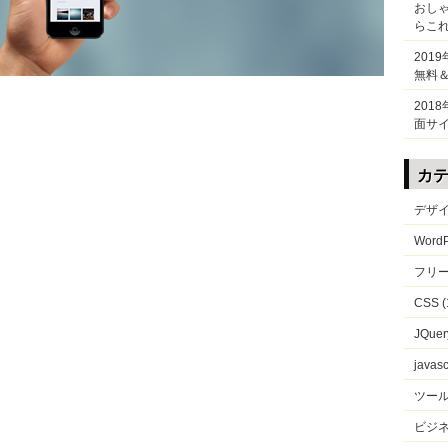
おしゃ
らこれEa
201
無料
201
面サ
カ
デザ
WordP
フリ
CSS
(
JQuer
javasc
ツー
ビジ