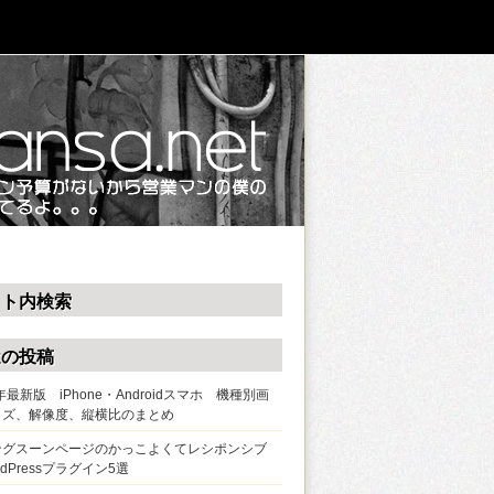
イト内検索
近の投稿
0年最新版 iPhone・Androidスマホ 機種別画
イズ、解像度、縦横比のまとめ
ングスーンページのかっこよくてレシポンシブ
rdPressプラグイン5選