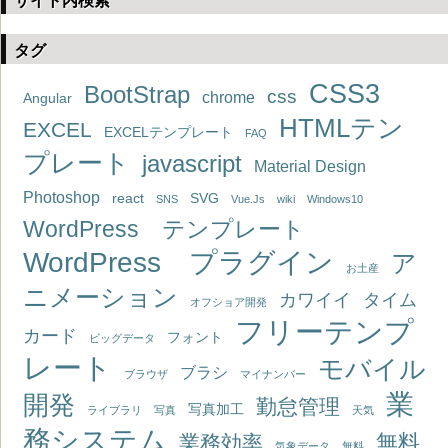
サイト内検索
タグ
CSS3
BootStrap
css
chrome
Angular
HTMLテン
EXCEL
EXCELテンプレート
FAQ
プレート
javascript
Material Design
Photoshop
react
SVG
SNS
Vue.Js
wiki
Windows10
WordPress テンプレート
WordPress プラグイン
ア
お土産
ニメーション
カワイイ
タイム
オフショア開発
フリーテンプ
カード
フォント
ビッグデータ
レート
モバイル
ブラシ
ブラウザ
マイナンバー
業
開発
勤怠管理
写真加工
ライブラリ
写真
天気
務システム
無料
業務効率
気象データ
無料