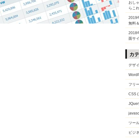
おしゃ
らこれEa
201
無料
201
面サ
カ
デザ
WordP
フリ
CSS
(
JQuer
javasc
ツー
ビジ