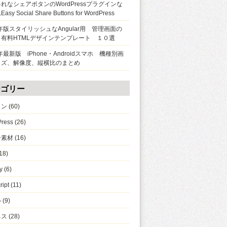
れなシェアボタンのWordPressプラグインな
sy Social Share Buttons for WordPress
9年版スタイリッシュなAngular用 管理画面の
＆有料HTMLデザインテンプレート １０選
8年最新版 iPhone・Androidスマホ 機種別画
イズ、解像度、縦横比のまとめ
テゴリー
イン
(60)
ress
(26)
ー素材
(16)
18)
y
(6)
ript
(11)
ル
(9)
ネス
(28)