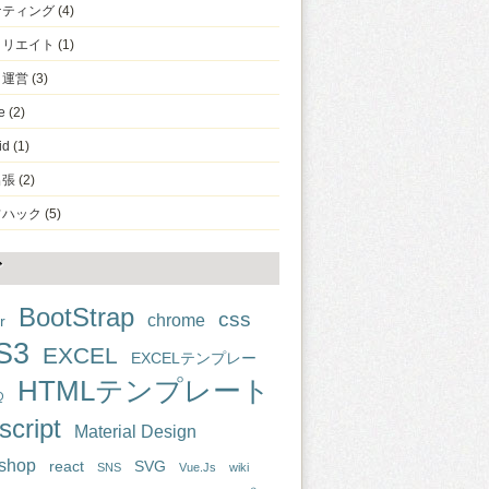
ケティング
(4)
ィリエイト
(1)
ト運営
(3)
e
(2)
id
(1)
出張
(2)
フハック
(5)
グ
BootStrap
css
chrome
r
S3
EXCEL
EXCELテンプレー
HTMLテンプレート
Q
script
Material Design
shop
react
SVG
SNS
Vue.Js
wiki