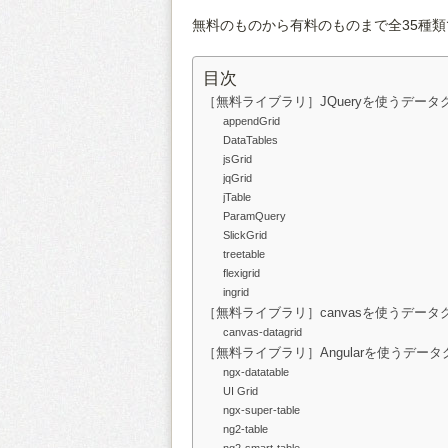
無料のものから有料のものまで全35種類
目次
［無料ライブラリ］JQueryを使うデータ
appendGrid
DataTables
jsGrid
jqGrid
jTable
ParamQuery
SlickGrid
treetable
flexigrid
ingrid
［無料ライブラリ］canvasを使うデータ
canvas-datagrid
［無料ライブラリ］Angularを使うデー
ngx-datatable
UI Grid
ngx-super-table
ng2-table