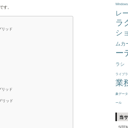
Windows
です。
レ
ラ
グリッド
シ
ムカ
ー
ラシ
ライブラ
業
グリッド
象データ
タグリッド
ール
当
SITE