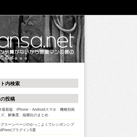
イト内検索
近の投稿
0年最新版 iPhone・Androidスマホ 機種別画
イズ、解像度、縦横比のまとめ
ングスーンページのかっこよくてレシポンシブ
rdPressプラグイン5選