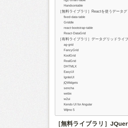
ng2-smart-table
Handsontable
［無料ライブラリ］Reactを使うデータ
fixed-data-table
Griddle
react-bootstrap-table
React-DataGrid
［有料ライブラリ］データグリッドライブ
ag-grid
FancyGrid
KoolGrid
RealGrid
DHTMLX
EasyUI
IgniteUI
jQWidgets
sencha
webix
w2ui
Kendo UI for Angular
Wijmo 5
［無料ライブラリ］JQue