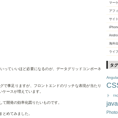
マー
アフ
サイ
iPhon
Andro
海外
ライ
タ
といっていいほど必要になるのが、データグリッドコンポーネ
Angula
CS
leタグで事足りますが、フロントエンドのリッチな表現が当たり
いケースが増えています。
ト
FA
java
して開発の効率化図りたいものです。
Photo
まとめてみました。