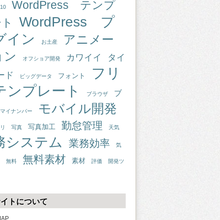
WordPress テンプ
10
WordPress プ
ート
グイン
アニメー
お土産
ョン
カワイイ
タイ
オフショア開発
フリ
ード
フォント
ビッグデータ
テンプレート
ブ
ブラウザ
モバイル開発
マイナンバー
勤怠管理
写真加工
リ
写真
天気
務システム
業務効率
気
無料素材
素材
無料
評価
開発ツ
サイトについて
MAP