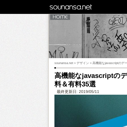
sounansa.net
HOME
sounansa.net
sounansa.net
>
デザイン
>
高機能なjavascrip
高機能なjavascri
料＆有料35選
最終更新日: 2019/05/11